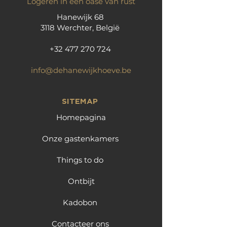
Logeren in een oase van rust
Hanewijk 68
3118 Werchter, België
+32 477 270 724
info@dehanewijkhoeve.be
SITEMAP
Homepagina
Onze gastenkamers
Things to do
Ontbijt
Kadobon
Contacteer ons