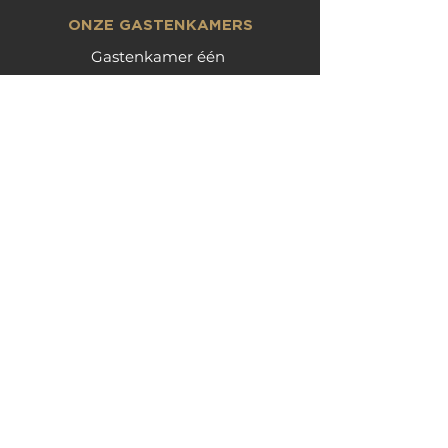
ONZE GASTENKAMERS
Gastenkamer één
Gastenkamer twee
Gastenkamer drie
ONZE ARRANGEMENTEN
Bier arrangement
Fiets arrangement
Maneblussers arrangement
ONTBIJTMAND AAN HUIS
FIETSVERHUUR
RESERVEER NU