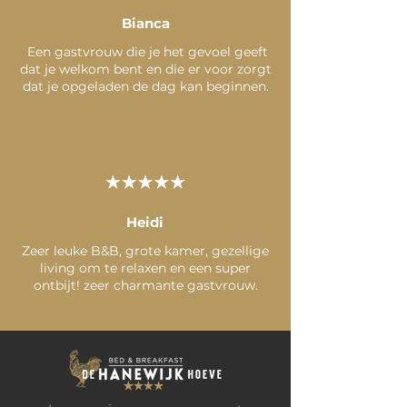
Bianca
Een gastvrouw die je het gevoel geeft
dat je welkom bent en die er voor zorgt
dat je opgeladen de dag kan beginnen.
Heidi
Zeer leuke B&B, grote kamer, gezellige
living om te relaxen en een super
ontbijt! zeer charmante gastvrouw.