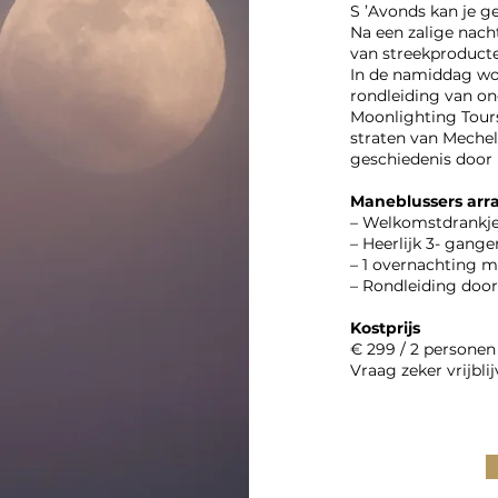
S ’Avonds kan je ge
Na een zalige nacht
van streekproduct
In de namiddag wor
rondleiding van on
Moonlighting Tours
straten van Mechel
geschiedenis door 
Maneblussers ar
– Welkomstdrankje
– Heerlijk 3- gange
– 1 overnachting m
– Rondleiding door
Kostprijs
€
299 / 2 personen
Vraag zeker vrijbli