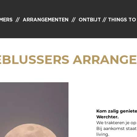
MERS
//
ARRANGEMENTEN
//
ONTBIJT //
THINGS TO
BLUSSERS ARRANG
Kom zalig geniete
Werchter.
We trakteren je o
Bij aankomst staat 
living.