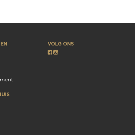
TEN
VOLG ONS
gement
UIS