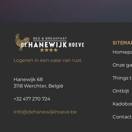
SITEM
Homepa
Logeren in een oase van rust
Onze g
Things 
Hanewijk 68
3118 Werchter, België
Ontbijt
+32 477 270 724
Kadobo
info@dehanewijkhoeve.be
Contact