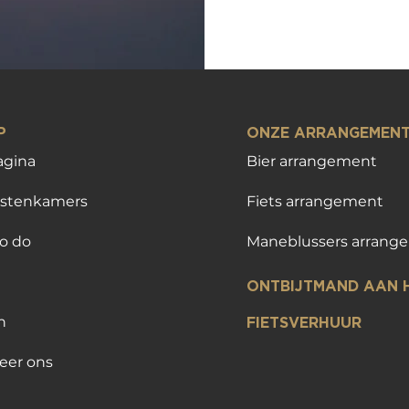
AP
ONZE ARRANGEMEN
gina
Bier arrangement
astenkamers
Fiets arrangement
to do
Maneblussers arran
ONTBIJTMAND AAN H
n
FIETSVERHUUR
eer ons