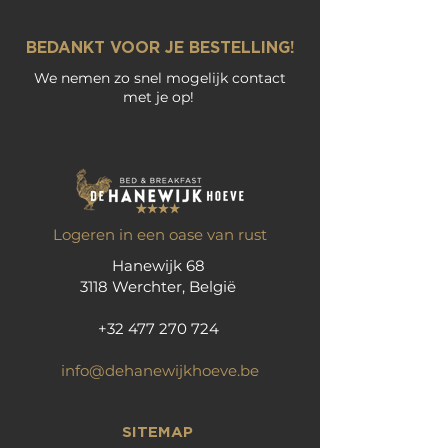
BEDANKT VOOR JE BESTELLING!
We nemen zo snel mogelijk contact
met je op!
Logeren in een oase van rust
Hanewijk 68
3118 Werchter, België
+32 477 270 724
info@dehanewijkhoeve.be
SITEMAP