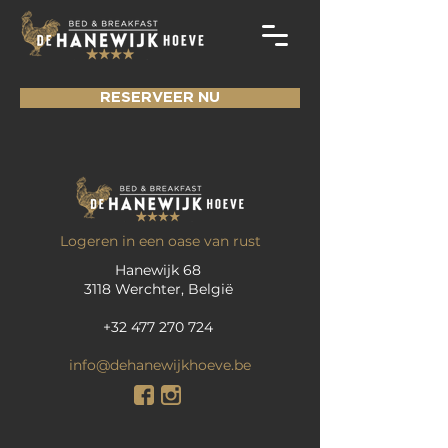
RESERVEER NU
Logeren in een oase van rust
Hanewijk 68
3118 Werchter, België
+32 477 270 724
info@dehanewijkhoeve.be